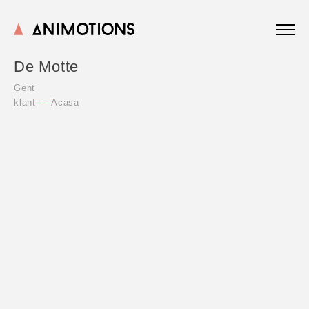
De Motte
Gent
klant
—
Acasa